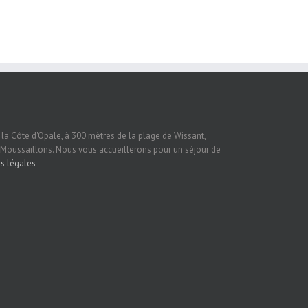
e la Côte d'Opale, à 300 mètres de la plage de Wissant,
 Moussaillons. Nous vous accueillerons pour un séjour de
s légales