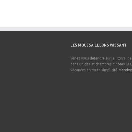
LES MOUSSAILLLONS WISSANT
Venez vous détendre sur le littoral d
dans un gîte et chambres d'hôtes Les
vacances en toute simplicité.
Mention