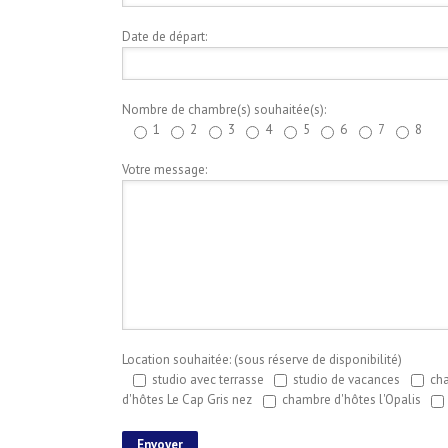
Date de départ:
Nombre de chambre(s) souhaitée(s):
1
2
3
4
5
6
7
8
Votre message:
Location souhaitée: (sous réserve de disponibilité)
studio avec terrasse
studio de vacances
cha
d'hôtes Le Cap Gris nez
chambre d'hôtes l'Opalis