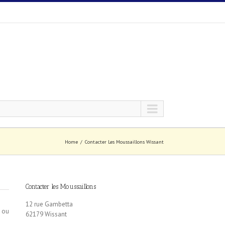
Home
Contacter Les Moussaillons Wissant
Contacter les Moussaillons
12 rue Gambetta
s ou
62179 Wissant