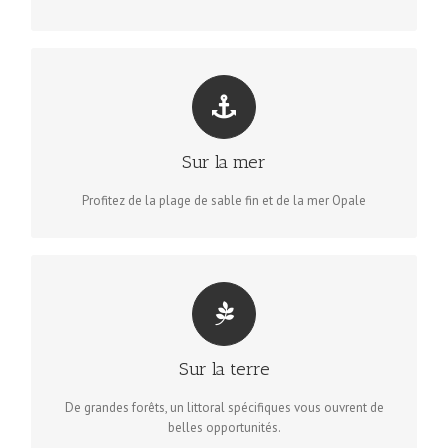
ACTIVITÉS SUR LA MER ET AU BORD DE MER
Bateau, pêche, baignade, voile… Les activités sur l’eau sont
Sur la mer
nombreuses et méconnues pour certaines, découvrez-les!
Profitez de la plage de sable fin et de la mer Opale
RESTEZ SUR TERRE...
La côte d’Opale vous offre de grands espaces de randonnées
Sur la terre
à pieds, en vtt, par exemple. Un ensemble de loisirs pour
toute la famille, des plus extrêmes à ceux destinés à la
De grandes forêts, un littoral spécifiques vous ouvrent de
famille.
belles opportunités.