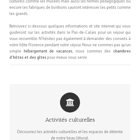
culturels comme les musées mais aussi les fermes pédagogiques ou
encore les fabriques de bonbons sauront intéresser les petits comme
les grands.
Retrouvez ci-dessous quelques informations et site internet qui vous
guideront sur les activités dans le Pas-de-Calais pour un séjour qui
vous ressemble. N’hésitez pas également à demander des conseils à
votre hôte Florence pendant votre séjour. Nous ne sommes pas qu’un
simple
hébergement de vacances
, nous sommes des
chambres
d’hôtes et des gîtes
pour mieux vous servir.
DÉTENTE ET DÉCOUVERTES
Activités culturelles
Un séjour sous le signe de la découverte d’une région et de
ses spécificités pour se faire plaisir et se détendre sur la côte.
Découvrez les activités culturelles et les espaces de détente
de notre beau littoral.