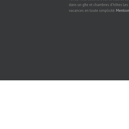
dans un gîte et chambres d'hôtes Les
vacances en toute simplicité.
Mention
PARTENAIRES DES MOUSSAILLONS