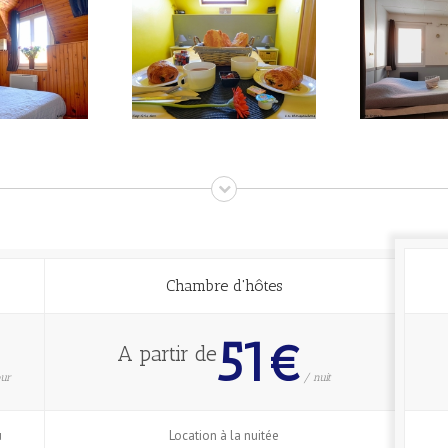
Chambre d'hôtes
51€
A partir de
our
/ nuit
u
Location à la nuitée