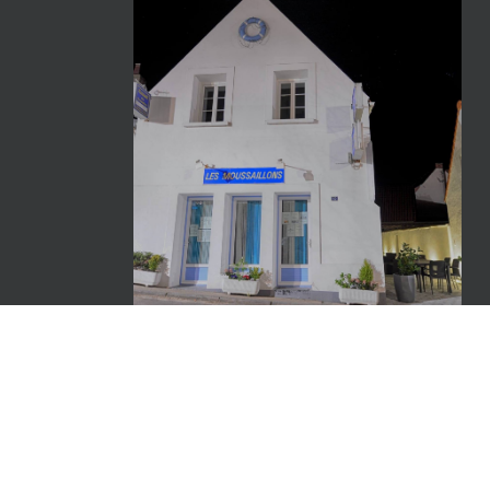
CONTACT LES MOUSSAILLONS
12 rue Gambetta
62179 Wissant
Phone: +33 (0)3 21 85 54 03
Mobile: +33 (0)6 07 10 02 70