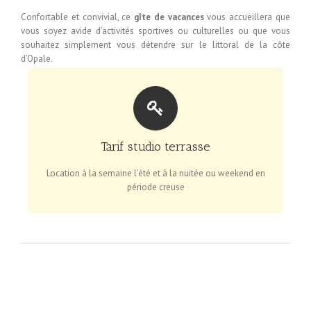
Confortable et convivial, ce
gîte de vacances
vous accueillera que
vous soyez avide d’activités sportives ou culturelles ou que vous
souhaitez simplement vous détendre sur le littoral de la côte
d’Opale.
TARIFS SUR SIMPLE DEMANDE
Tarif studio terrasse
Demandez les tarifs pour une location à la semaine ou à
la nuit
Location à la semaine l'été et à la nuitée ou weekend en
période creuse